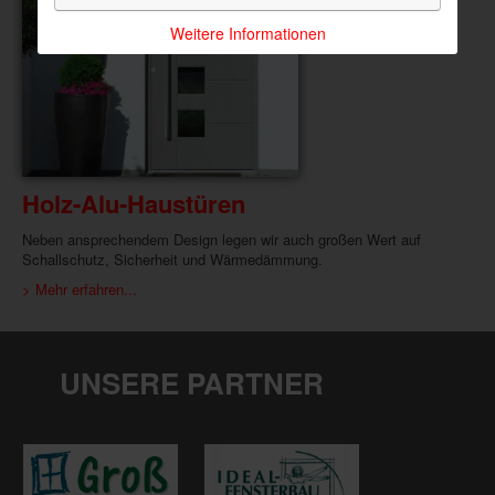
Weitere Informationen
Holz-Alu-Haustüren
Neben ansprechendem Design legen wir auch großen Wert auf
Schallschutz, Sicherheit und Wärmedämmung.
> Mehr erfahren...
UNSERE PARTNER