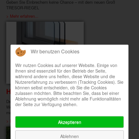
Geben Sie Einbrechern keine Chance – mit dem neuen Groß
TRESOR-RIEGEL
> Mehr erfahren...
Wir benutzen Cookies
Wir nutzen Cookies auf unserer Website. Einige von
ihnen sind essenziell für den Betrieb der Seite,
während andere uns helfen, diese Website und die
Nutzererfahrung zu verbessern (Tracking Cookies). Sie
können selbst entscheiden, ob Sie die Cookies
Holz-Alu-Fenster
zulassen möchten. Bitte beachten Sie, dass bei einer
Ablehnung womöglich nicht mehr alle Funktionalitäten
Der Rohstoff Holz ist im Innenbereich sichtbar und sorgt für warmes
der Seite zur Verfügung stehen.
Wohnambiente. Außen ist der robuste Werkstoff Aluminium für ein
modernes und zeitloses Design.
> Mehr erfahren...
Akzeptieren
Ablehnen